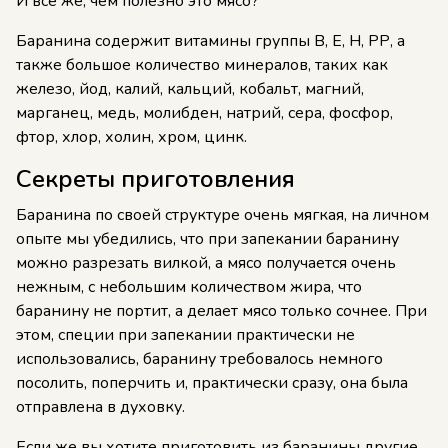
И все же, чем полезно это мясо?
Баранина содержит витамины группы В, Е, Н, РР, а
также большое количество минералов, таких как
железо, йод, калий, кальций, кобальт, магний,
марганец, медь, молибден, натрий, сера, фосфор,
фтор, хлор, холин, хром, цинк.
Секреты приготовления
Баранина по своей структуре очень мягкая, на личном
опыте мы убедились, что при запекании баранину
можно разрезать вилкой, а мясо получается очень
нежным, с небольшим количеством жира, что
баранину не портит, а делает мясо только сочнее. При
этом, специи при запекании практически не
использовались, баранину требовалось немного
посолить, поперчить и, практически сразу, она была
отправлена в духовку.
Если же вы хотите приготовить из баранины другие